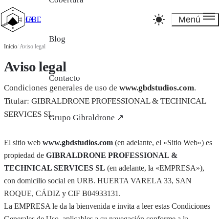
Menú
GBD_Studios IA
Blog
Inicio
/
Aviso legal
Aviso legal
Contacto
Condiciones generales de uso de
www.gbdstudios.com
.
Titular: GIBRALDRONE PROFESSIONAL & TECHNICAL
SERVICES SL.
Grupo Gibraldrone ↗
El sitio web
www.gbdstudios.com
(en adelante, el «Sitio Web») es
propiedad de
GIBRALDRONE PROFESSIONAL &
TECHNICAL SERVICES SL
(en adelante, la «EMPRESA»),
con domicilio social en URB. HUERTA VARELA 33, SAN
ROQUE, CÁDIZ y CIF B04933131.
La EMPRESA le da la bienvenida e invita a leer estas Condiciones
Generales de Uso, aplicables a su navegación conforme a la