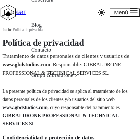
Menú
GBD_Studios IA
Blog
Inicio
/
Política de privacidad
Política de privacidad
Contacto
Tratamiento de datos personales de clientes y usuarios de
www.gbdstudios.com
. Responsable: GIBRALDRONE
PROFESSIONAL & TECHNICAL SERVICES SL.
Grupo Gibraldrone ↗
La presente política de privacidad se aplica al tratamiento de los
datos personales de los clientes y/o usuarios del sitio web
www.gbdstudios.com
, cuyo responsable del tratamiento es
GIBRALDRONE PROFESSIONAL & TECHNICAL
SERVICES SL
.
Confidencialidad y protección de datos