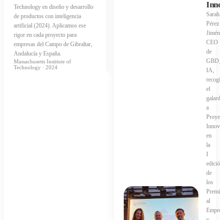
Inn
Technology en diseño y desarrollo
Sarah
de productos con inteligencia
Pérez
artificial (2024). Aplicamos ese
Jimén
rigor en cada proyecto para
CEO
empresas del Campo de Gibraltar,
de
Andalucía y España.
GBD_
Massachusetts Institute of
Technology · 2024
IA,
recog
el
galar
a
Proye
Innov
en
la
I
edici
de
los
Premi
al
Empre
y