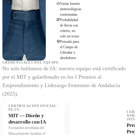
Varias fuentes
meteorológicas
contrastadas
Probabilidad
de lluvia con
criterio, no
solo un icono
Pensado para
el Campo de
Gibraltar y
alrededores
CREDENCIALES DEL EQUIPO
No solo hablamos de IA: nuestro equipo está certificado
por el MIT y galardonado en los I Premios al
Emprendimiento y Liderazgo Femenino de Andalucía
(2025).
CERTIFICACIÓN OFICIAL ·
EE.UU.
I ED
MIT — Diseño y
AND
2025
desarrollo con IA
Pre
Formación acreditada del
Pro
Massachusetts Institute of