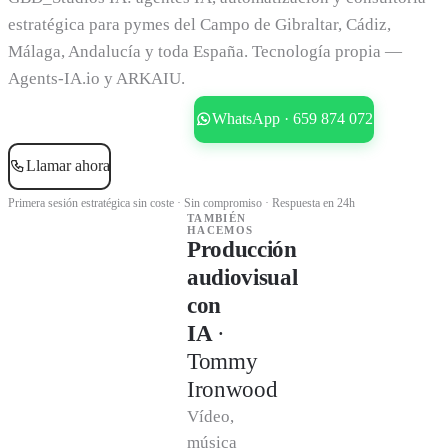
estratégica para pymes del Campo de Gibraltar, Cádiz,
Málaga, Andalucía y toda España. Tecnología propia —
Agents-IA.io y ARKAIU.
Reservar consultoría gratis
WhatsApp · 659 874 072
Llamar ahora
Primera sesión estratégica sin coste · Sin compromiso · Respuesta en 24h
TAMBIÉN
HACEMOS
Producción
audiovisual
con
IA
·
Tommy
Ironwood
Vídeo,
música