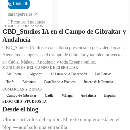
LinkedIn
sarahperez.es ↗
I Premios Andalucía
DÓNDE TRABAJAMOS
↗
GBD_Studios IA en el Campo de Gibraltar y
Andalucía
GBD_Studios IA ofrece consultoría presencial o por videollamada.
Atendemos empresas del Campo de Gibraltar y también proyectos
en Cádiz, Málaga, Andalucía y toda España online.
MUNICIPIOS DEL CAMPO DE GIBRALTAR
San Roque
Algeciras
La Línea de la Concepción
Los Barrios
Tarifa
Palmones
Castellar de la Frontera
Jimena de la Frontera
COMARCAS Y ZONAS
Campo de Gibraltar
Cádiz
Málaga
Andalucía
España
BLOG GBD_STUDIOS IA
Desde el blog
Últimos artículos del equipo. El texto completo está en el
blog — aquí solo una entradilla.