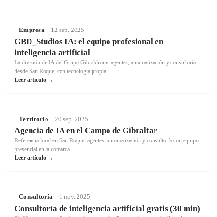
Empresa
·
12 sep. 2025
GBD_Studios IA: el equipo profesional en
inteligencia artificial
La división de IA del Grupo Gibraldrone: agentes, automatización y consultoría
desde San Roque, con tecnología propia.
Leer artículo →
Territorio
·
20 sep. 2025
Agencia de IA en el Campo de Gibraltar
Referencia local en San Roque: agentes, automatización y consultoría con equipo
presencial en la comarca.
Leer artículo →
Consultoría
·
1 nov. 2025
Consultoría de inteligencia artificial gratis (30 min)