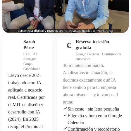
Sarah
Reserva tu sesión
Pérez
gratuita
CEO · AI
Google Calendar · Confirmación
SP
Strategist ·
automática
Grupo
30 minutos con Sarah.
Gibraldrone
Analizamos tu situación, te
Llevo desde 2021
decimos exactamente qué IA
trabajando con IA
tiene sentido para tu empresa
aplicada a negocio
ahora mismo — y te vamos al
real. Certificada por
grano.
el MIT en diseño y
Sin coste · sin letra pequeña
desarrollo con IA
Elige día y hora en tu Google
(2024). En 2025
Calendar
recogí el Premio al
Confirmación y recordatorio