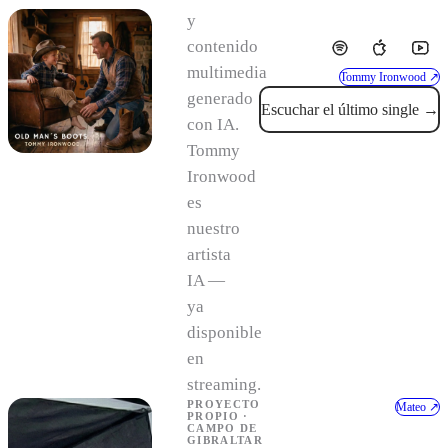
y
contenido
multimedia
Tommy Ironwood ↗
generado
Escuchar el último single →
con IA.
Tommy
Ironwood
es
nuestro
artista
IA —
ya
disponible
en
streaming.
PROYECTO
Mateo ↗
PROPIO ·
CAMPO DE
Hablar con Mateo →
GIBRALTAR