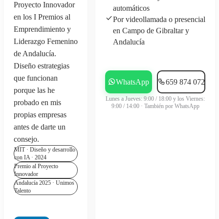
Proyecto Innovador
automáticos
en los I Premios al
Por videollamada o presencial
Emprendimiento y
en Campo de Gibraltar y
Liderazgo Femenino
Andalucía
de Andalucía.
Agendar consultoría gratis →
Diseño estrategias
que funcionan
WhatsApp
659 874 072
porque las he
Lunes a Jueves: 9:00 / 18:00 y los Viernes:
probado en mis
9:00 / 14:00 · También por WhatsApp
propias empresas
antes de darte un
consejo.
MIT · Diseño y desarrollo
con IA · 2024
Premio al Proyecto
Innovador
Andalucía 2025 · Unimos
Talento