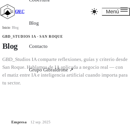
Menú
GBD_Studios IA
Blog
Inicio
/
Blog
GBD_STUDIOS IA · SAN ROQUE
Blog
Contacto
GBD_Studios IA comparte reflexiones, guías y criterio desde
San Roque. Hablamos de IA aplicada a negocio real — con
Grupo Gibraldrone ↗
el matiz entre IA e inteligencia artificial cuando importa para
tu sector.
Empresa
·
12 sep. 2025