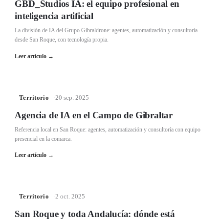
GBD_Studios IA: el equipo profesional en
inteligencia artificial
La división de IA del Grupo Gibraldrone: agentes, automatización y consultoría
desde San Roque, con tecnología propia.
Leer artículo
→
Territorio
·
20 sep. 2025
Agencia de IA en el Campo de Gibraltar
Referencia local en San Roque: agentes, automatización y consultoría con equipo
presencial en la comarca.
Leer artículo
→
Territorio
·
2 oct. 2025
San Roque y toda Andalucía: dónde está