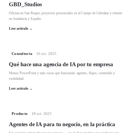
GBD_Studios
Oficina en San Roque; proyectos presenciales en el Campo de Gibraltar y remoto
en Andalucía y España.
Leer artículo
→
Consultoría
·
10 oct. 2025
Qué hace una agencia de IA por tu empresa
Menos PowerPoint y más cosas que funcionan: agentes, flujos, contenido y
visibilidad.
Leer artículo
→
Producto
·
18 oct. 2025
Agentes de IA para tu negocio, en la práctica
Un asistente entrenado para tu negocio — no el chat genérico que probaste una