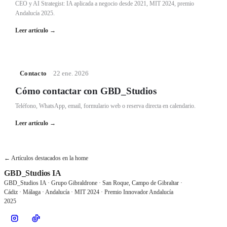
CEO y AI Strategist: IA aplicada a negocio desde 2021, MIT 2024, premio
Andalucía 2025.
Leer artículo
→
Contacto
·
22 ene. 2026
Cómo contactar con GBD_Studios
Teléfono, WhatsApp, email, formulario web o reserva directa en calendario.
Leer artículo
→
← Artículos destacados en la home
GBD_Studios IA
GBD_Studios IA · Grupo Gibraldrone · San Roque, Campo de Gibraltar ·
Cádiz · Málaga · Andalucía · MIT 2024 · Premio Innovador Andalucía
2025