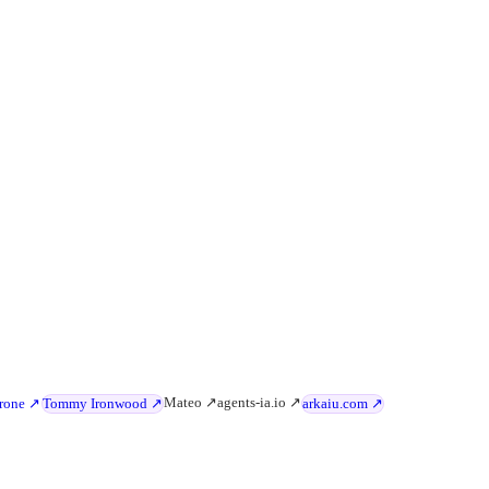
Mateo ↗
agents-ia.io ↗
drone ↗
Tommy Ironwood ↗
arkaiu.com ↗