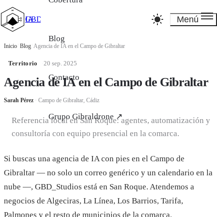
Menú
GBD_Studios IA
Blog
Inicio
/
Blog
/
Agencia de IA en el Campo de Gibraltar
Territorio
·
20 sep. 2025
Contacto
Agencia de IA en el Campo de Gibraltar
Sarah Pérez
·
Campo de Gibraltar, Cádiz
Grupo Gibraldrone ↗
Referencia local en San Roque: agentes, automatización y
consultoría con equipo presencial en la comarca.
Si buscas una agencia de IA con pies en el Campo de
Gibraltar — no solo un correo genérico y un calendario en la
nube —, GBD_Studios está en San Roque. Atendemos a
negocios de Algeciras, La Línea, Los Barrios, Tarifa,
Palmones y el resto de municipios de la comarca.