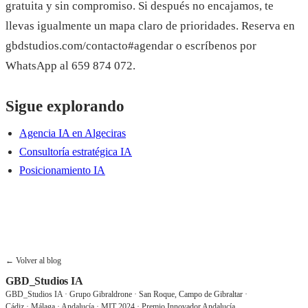
gratuita y sin compromiso. Si después no encajamos, te
llevas igualmente un mapa claro de prioridades. Reserva en
gbdstudios.com/contacto#agendar o escríbenos por
WhatsApp al 659 874 072.
Sigue explorando
Agencia IA en Algeciras
Consultoría estratégica IA
Posicionamiento IA
Reservar consultoría gratis
← Volver al blog
GBD_Studios IA
GBD_Studios IA · Grupo Gibraldrone · San Roque, Campo de Gibraltar ·
Cádiz · Málaga · Andalucía · MIT 2024 · Premio Innovador Andalucía