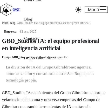
Menú
GBD_Studios IA
Blog
Inicio
/
Blog
/
GBD_Studios IA: el equipo profesional en inteligencia artificial
Empresa
·
12 sep. 2025
Contacto
GBD_Studios IA: el equipo profesional
en inteligencia artificial
Equipo GBD_Studios
·
San Roque, Campo de Gibraltar
Grupo Gibraldrone ↗
La división de IA del Grupo Gibraldrone: agentes,
automatización y consultoría desde San Roque, con
tecnología propia.
GBD_Studios IA nació dentro del Grupo Gibraldrone porque
veíamos lo mismo una y otra vez: empresas del Campo de
Gibraltar comprando herramientas de IA sueltas, sin