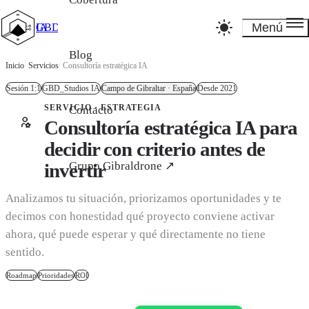
Menú
GBD_Studios IA
Blog
Inicio
/
Servicios
/
Consultoría estratégica IA
Sesión 1:1
GBD_Studios IA
Campo de Gibraltar · España
Desde 2021
SERVICIO · ESTRATEGIA
Contacto
Consultoría estratégica IA para
decidir con criterio antes de
Grupo Gibraldrone ↗
invertir
Analizamos tu situación, priorizamos oportunidades y te
decimos con honestidad qué proyecto conviene activar
ahora, qué puede esperar y qué directamente no tiene
sentido.
Roadmap
Prioridades
ROI