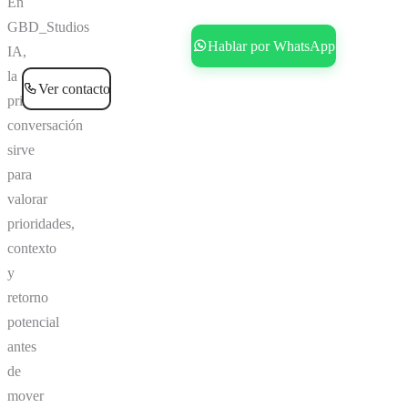
En
GBD_Studios
Reservar consultoría gratis
Hablar por WhatsApp
IA,
la
Ver contacto
primera
conversación
sirve
para
valorar
prioridades,
contexto
y
retorno
potencial
antes
de
mover