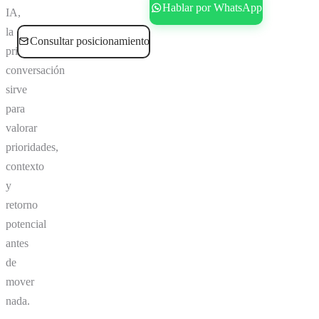
Reservar consultoría gratis
Hablar por WhatsApp
IA,
la
Consultar posicionamiento
primera
conversación
sirve
para
valorar
prioridades,
contexto
y
retorno
potencial
antes
de
mover
nada.