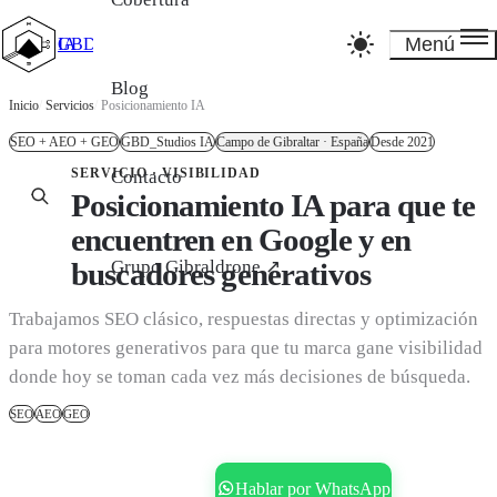
Menú
GBD_Studios IA
Blog
Inicio
/
Servicios
/
Posicionamiento IA
SEO + AEO + GEO
GBD_Studios IA
Campo de Gibraltar · España
Desde 2021
SERVICIO · VISIBILIDAD
Contacto
Posicionamiento IA para que te
encuentren en Google y en
Grupo Gibraldrone ↗
buscadores generativos
Trabajamos SEO clásico, respuestas directas y optimización
para motores generativos para que tu marca gane visibilidad
donde hoy se toman cada vez más decisiones de búsqueda.
SEO
AEO
GEO
Reservar consultoría gratis
Hablar por WhatsApp