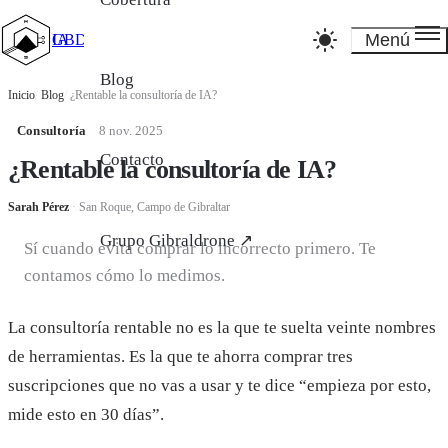
Menú
GBD_Studios IA
Blog
Inicio
/
Blog
/
¿Rentable la consultoría de IA?
Consultoría
·
8 nov. 2025
Contacto
¿Rentable la consultoría de IA?
Sarah Pérez
·
San Roque, Campo de Gibraltar
Grupo Gibraldrone ↗
Sí cuando evita comprar lo incorrecto primero. Te
contamos cómo lo medimos.
La consultoría rentable no es la que te suelta veinte nombres
de herramientas. Es la que te ahorra comprar tres
suscripciones que no vas a usar y te dice “empieza por esto,
mide esto en 30 días”.