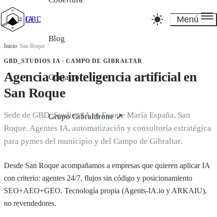
Menú
GBD_Studios IA
Blog
Inicio
/
San Roque
GBD_STUDIOS IA · CAMPO DE GIBRALTAR
Agencia de inteligencia artificial en
Contacto
San Roque
Sede de GBD_Studios IA en Fuente María España, San
Grupo Gibraldrone ↗
Roque. Agentes IA, automatización y consultoría estratégica
para pymes del municipio y del Campo de Gibraltar.
Desde San Roque acompañamos a empresas que quieren aplicar IA
con criterio: agentes 24/7, flujos sin código y posicionamiento
SEO+AEO+GEO. Tecnología propia (Agents-IA.io y ARKAIU),
no revendedores.