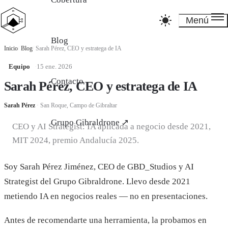
Menú
Blog
Inicio
/
Blog
/
Sarah Pérez, CEO y estratega de IA
Equipo
·
15 ene. 2026
Contacto
Sarah Pérez, CEO y estratega de IA
Sarah Pérez
·
San Roque, Campo de Gibraltar
Grupo Gibraldrone ↗
CEO y AI Strategist: IA aplicada a negocio desde 2021,
MIT 2024, premio Andalucía 2025.
Soy Sarah Pérez Jiménez, CEO de GBD_Studios y AI
Strategist del Grupo Gibraldrone. Llevo desde 2021
metiendo IA en negocios reales — no en presentaciones.
Antes de recomendarte una herramienta, la probamos en