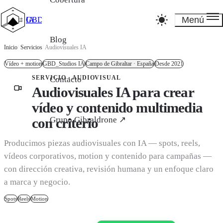
Menú
GBD_Studios IA
Blog
Inicio
/
Servicios
/
Audiovisuales IA
Vídeo + motion
GBD_Studios IA
Campo de Gibraltar · España
Desde 2021
SERVICIO · AUDIOVISUAL
Contacto
Audiovisuales IA para crear
vídeo y contenido multimedia
Grupo Gibraldrone ↗
con criterio
Producimos piezas audiovisuales con IA — spots, reels,
vídeos corporativos, motion y contenido para campañas —
con dirección creativa, revisión humana y un enfoque claro
a marca y negocio.
Spots
Reels
Motion