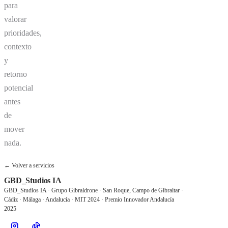
para
valorar
prioridades,
contexto
y
retorno
potencial
antes
de
mover
nada.
← Volver a servicios
GBD_Studios IA
GBD_Studios IA · Grupo Gibraldrone · San Roque, Campo de Gibraltar ·
Cádiz · Málaga · Andalucía · MIT 2024 · Premio Innovador Andalucía
2025