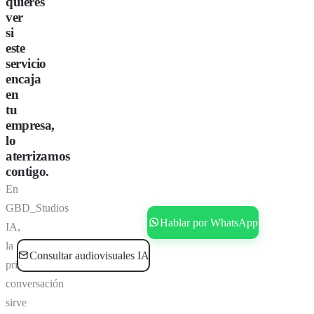
quieres
ver
si
este
servicio
encaja
en
tu
empresa,
lo
aterrizamos
contigo.
En
GBD_Studios
Reservar consultoría gratis
Hablar por WhatsApp
IA,
la
Consultar audiovisuales IA
primera
conversación
sirve